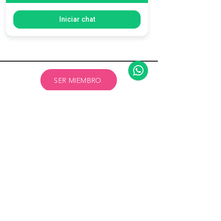
Iniciar chat
Slide
SER MIEMBRO
EVENTOS
Contamos con espacios propicios
para realizar capacitaciones, charlas,
meetups, presentaciones,
exposiciones, eventos corporativos,
sociales y demás.
Zonas con capacidad de
100